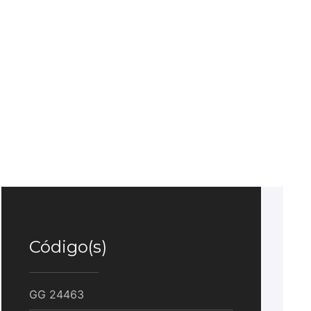
Código(s)
GG
24463