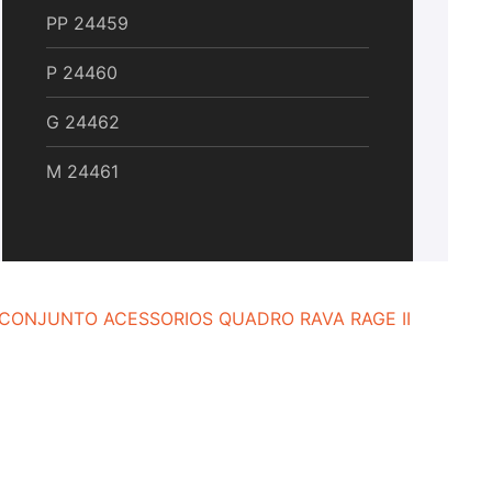
PP
24459
P
24460
G
24462
M
24461
CONJUNTO ACESSORIOS QUADRO RAVA RAGE II