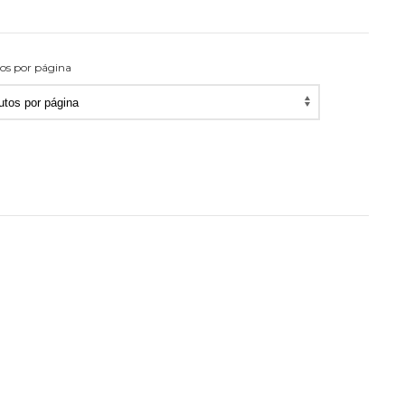
os por página
utos
na