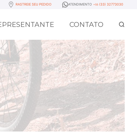
RASTREIE SEU PEDIDO
ATENDIMENTO
(33) 32773030
+55
REPRESENTANTE
CONTATO