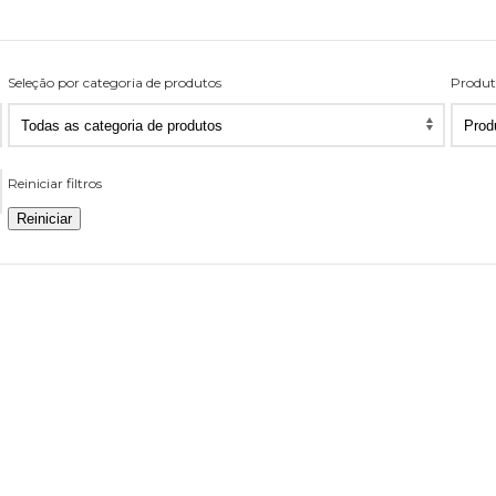
Seleção por categoria de produtos
Produt
Seleção
Prod
por
por
categoria
pági
Reiniciar filtros
de
produtos