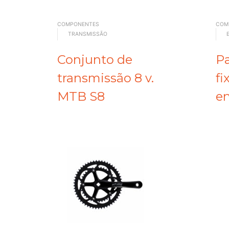
COMPONENTES
COM
TRANSMISSÃO
Conjunto de
Pa
transmissão 8 v.
fi
MTB S8
e