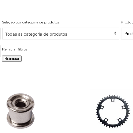
Seleção por categoria de produtos
Produt
Seleção
Prod
Todas as categoria de produtos
por
por
categoria
pági
Reiniciar filtros
de
produtos