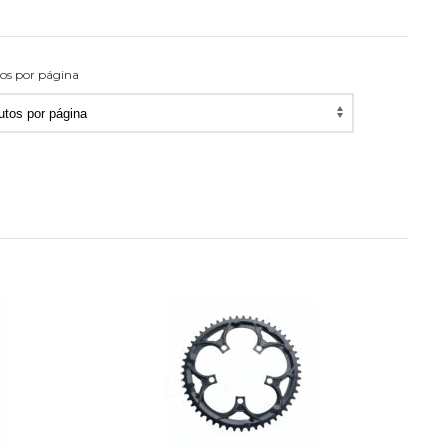
os por página
utos
na