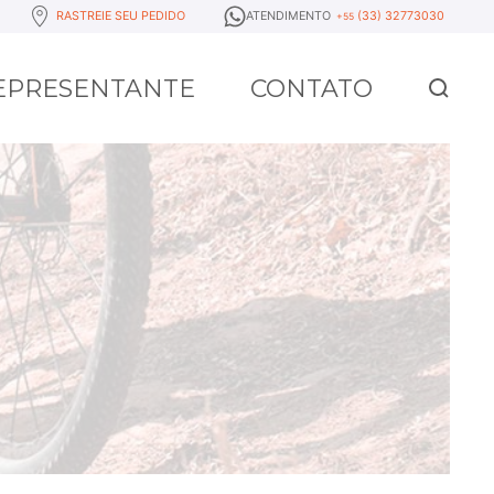
RASTREIE SEU PEDIDO
ATENDIMENTO
(33) 32773030
+55
REPRESENTANTE
CONTATO