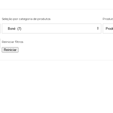
Seleção por categoria de produtos
Produt
Seleção
Prod
por
por
categoria
pági
Reiniciar filtros
de
produtos