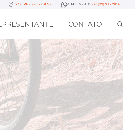
RASTREIE SEU PEDIDO
ATENDIMENTO
(33) 32773030
+55
REPRESENTANTE
CONTATO