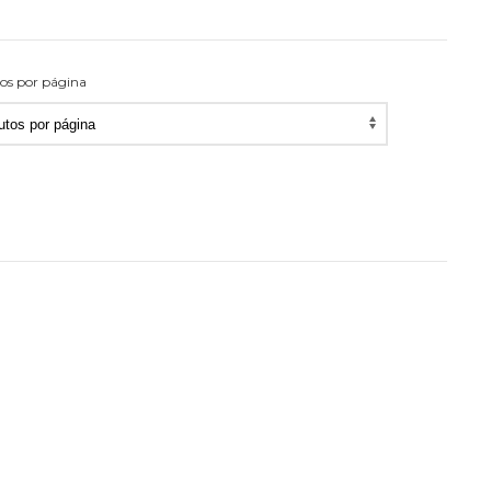
os por página
utos
na