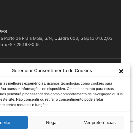
PES
a Porto de Praia Mole, S/N, Quadra 003, Galpão 01,02,03
rra/ES - 29.168-005
ESERVADOS
Gerenciar Consentimento de Cookies
er as melhores experiências, usamos tecnologias como cookies para
/ou acessar informações do dispositivo. O consentimento para essas
 nos permitirá processar dados como comportamento de navegação ou IDs
este site. Não consentir ou retirar o consentimento pode afetar
te certos recursos e funções.
ceitar
Negar
Ver preferências