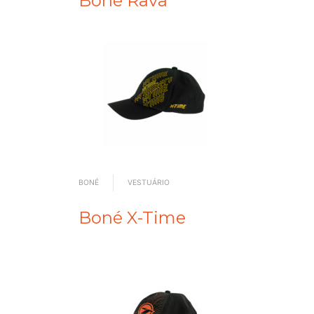
Boné Rava
BONÉ
VESTUÁRIO
Boné X-Time