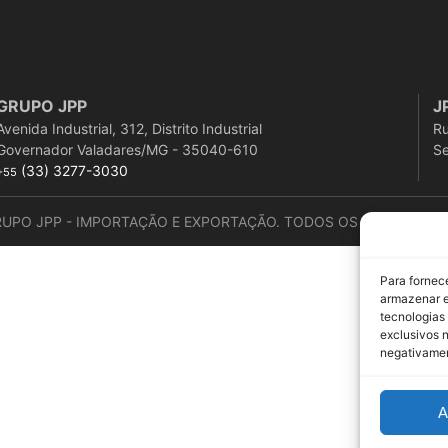
GRUPO JPP
J
Avenida Industrial, 312, Distrito Industrial
Ru
Governador Valadares/MG - 35040-610
Se
(33) 3277-3030
+55
RUPO JPP - IMPORTAÇÃO E EXPORTAÇÃO. TODOS OS DIREITOS R
Para fornec
armazenar e
tecnologias
exclusivos n
negativamen
A