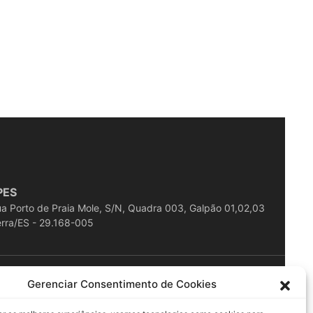
PES
a Porto de Praia Mole, S/N, Quadra 003, Galpão 01,02,03
rra/ES - 29.168-005
ESERVADOS
Gerenciar Consentimento de Cookies