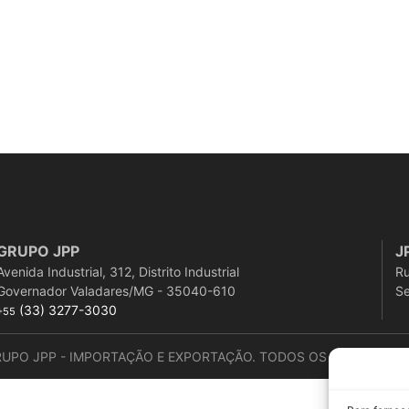
GRUPO JPP
J
Avenida Industrial, 312, Distrito Industrial
Ru
Governador Valadares/MG - 35040-610
Se
(33) 3277-3030
+55
RUPO JPP - IMPORTAÇÃO E EXPORTAÇÃO. TODOS OS DIREITOS R