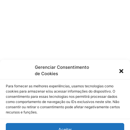
SLIM
AHEAD
PT
ZTTO
XT
Gerenciar Consentimento
de Cookies
Para fornecer as melhores experiências, usamos tecnologias como
cookies para armazenar e/ou acessar informações do dispositivo. O
consentimento para essas tecnologias nos permitirá processar dados
como comportamento de navegação ou IDs exclusivos neste site. Não
consentir ou retirar o consentimento pode afetar negativamente certos
recursos e funções.
Aceitar