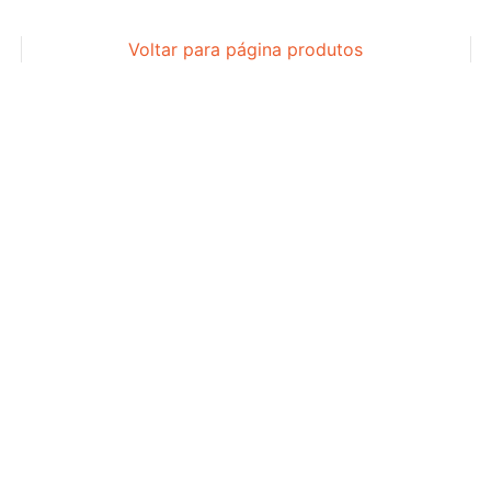
Voltar para página produtos
ACESSÓRIOS
ACESSÓRIOS
ACESSÓRIOS
ACESSÓRIOS
FERRAMENTA
DESCANSO
DESCANSO
FERRAMENTA