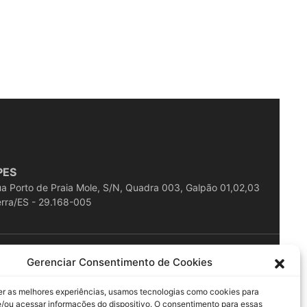
PES
a Porto de Praia Mole, S/N, Quadra 003, Galpão 01,02,03
rra/ES - 29.168-005
ESERVADOS
Gerenciar Consentimento de Cookies
er as melhores experiências, usamos tecnologias como cookies para
/ou acessar informações do dispositivo. O consentimento para essas