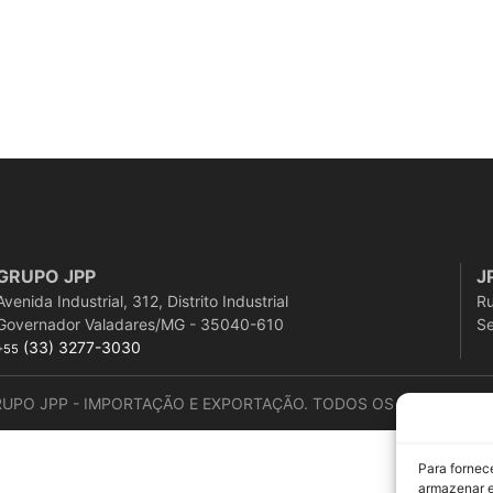
GRUPO JPP
J
Avenida Industrial, 312, Distrito Industrial
Ru
Governador Valadares/MG - 35040-610
Se
(33) 3277-3030
+55
RUPO JPP - IMPORTAÇÃO E EXPORTAÇÃO. TODOS OS DIREITOS R
Para fornec
armazenar e