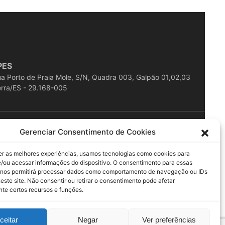
PES
a Porto de Praia Mole, S/N, Quadra 003, Galpão 01,02,03
rra/ES - 29.168-005
ESERVADOS
Gerenciar Consentimento de Cookies
er as melhores experiências, usamos tecnologias como cookies para
/ou acessar informações do dispositivo. O consentimento para essas
 nos permitirá processar dados como comportamento de navegação ou IDs
este site. Não consentir ou retirar o consentimento pode afetar
te certos recursos e funções.
ceitar
Negar
Ver preferências