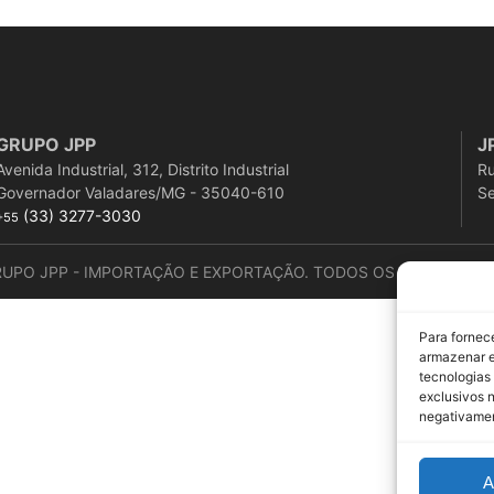
GRUPO JPP
J
Avenida Industrial, 312, Distrito Industrial
Ru
Governador Valadares/MG - 35040-610
Se
(33) 3277-3030
+55
RUPO JPP - IMPORTAÇÃO E EXPORTAÇÃO. TODOS OS DIREITOS R
Para fornec
armazenar e
tecnologias
exclusivos n
negativamen
A