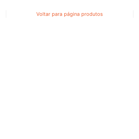
Voltar para página produtos
COMPONENTES
COMPONENTES
COMPONENTES
COMPONENTES
QUADRO
QUADRO
FREIO
QUADRO