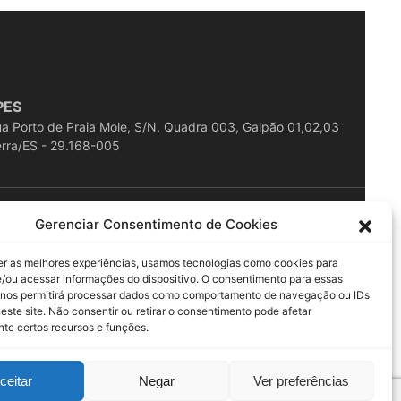
PES
a Porto de Praia Mole, S/N, Quadra 003, Galpão 01,02,03
rra/ES - 29.168-005
ESERVADOS
Gerenciar Consentimento de Cookies
er as melhores experiências, usamos tecnologias como cookies para
/ou acessar informações do dispositivo. O consentimento para essas
 nos permitirá processar dados como comportamento de navegação ou IDs
este site. Não consentir ou retirar o consentimento pode afetar
te certos recursos e funções.
ceitar
Negar
Ver preferências