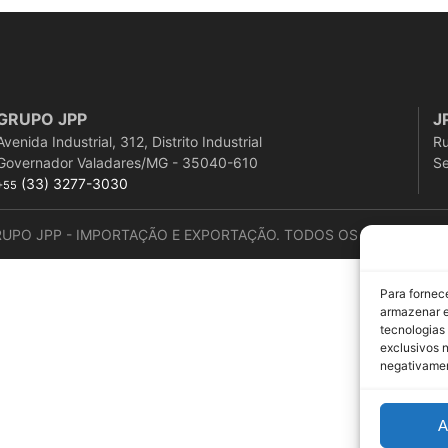
GRUPO JPP
J
Avenida Industrial, 312, Distrito Industrial
Ru
Governador Valadares/MG - 35040-610
Se
(33) 3277-3030
+55
RUPO JPP - IMPORTAÇÃO E EXPORTAÇÃO. TODOS OS DIREITOS R
Para fornec
armazenar e
tecnologias
exclusivos n
negativamen
A