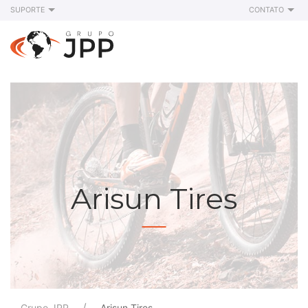
SUPORTE
CONTATO
Arisun Tires
Grupo JPP
Arisun Tires