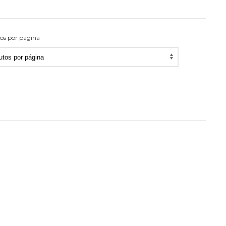
os por página
utos
na