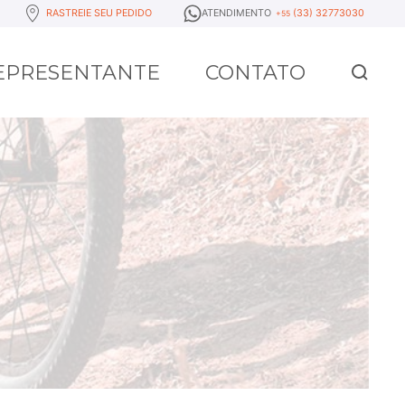
RASTREIE SEU PEDIDO
ATENDIMENTO
(33) 32773030
+55
REPRESENTANTE
CONTATO