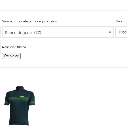
Seleção por categoria de produtos
Produt
Seleção
Prod
Sem categoria (77)
por
por
categoria
pági
Reiniciar filtros
de
produtos