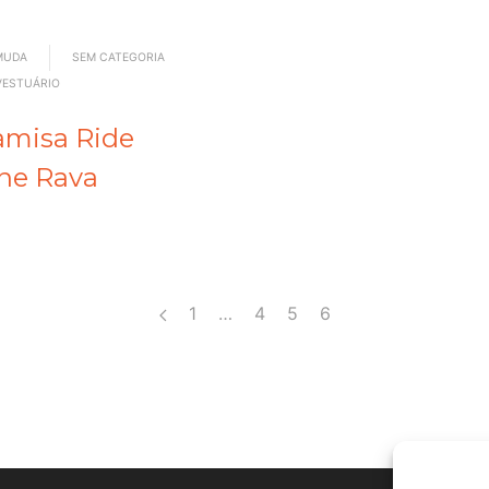
MUDA
SEM CATEGORIA
VESTUÁRIO
amisa Ride
ne Rava
1
…
4
5
6