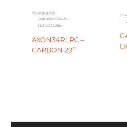
COMPONENTES
BER
GARFO/SUSPENSÃO
SEM CATEGORIA
C
AXON34RLRC –
Li
CARBON 29’’